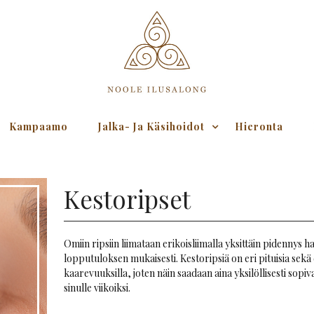
Kampaamo
Jalka- Ja Käsihoidot
Hieronta
Kestoripset
Omiin ripsiin liimataan erikoisliimalla yksittäin pidennys h
lopputuloksen mukaisesti. Kestoripsiä on eri pituisia sekä e
kaarevuuksilla, joten näin saadaan aina yksilöllisesti sopiva
sinulle viikoiksi.