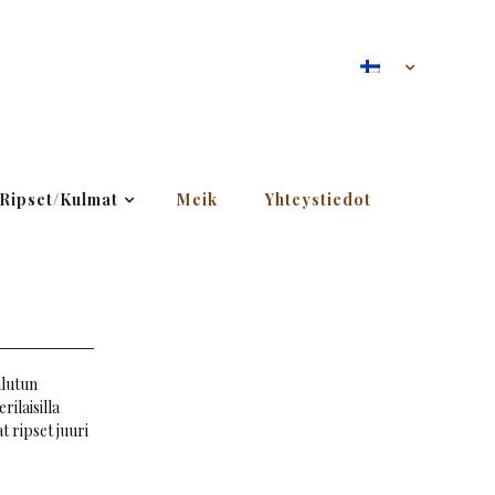
Ripset/Kulmat
Meik
Yhteystiedot
alutun
rilaisilla
t ripset juuri